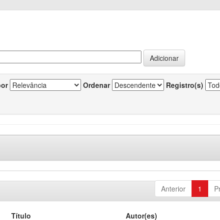
por
Ordenar
Registro(s)
Anterior
1
P
Título
Autor(es)