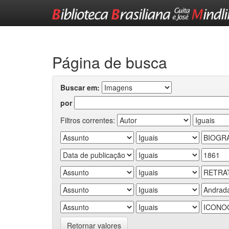
Skip
navigation
Página de busca
Buscar em:
por
Filtros correntes:
Retornar valores