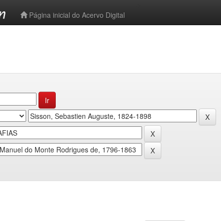
-->
Página inicial do Acervo Digital