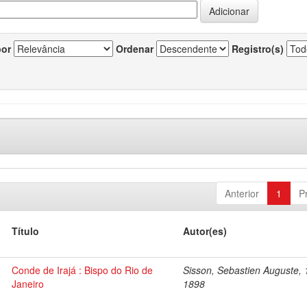
por
Ordenar
Registro(s)
Anterior
1
P
Título
Autor(es)
Conde de Irajá : Bispo do Rio de
Sisson, Sebastien Auguste, 
Janeiro
1898