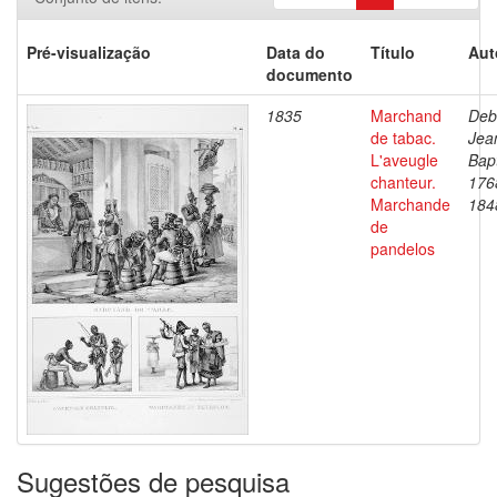
Pré-visualização
Data do
Título
Aut
documento
1835
Marchand
Deb
de tabac.
Jea
L'aveugle
Bapt
chanteur.
176
Marchande
184
de
pandelos
Sugestões de pesquisa