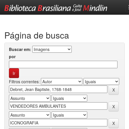
Skip
navigation
Página de busca
Buscar em:
por
Filtros correntes: