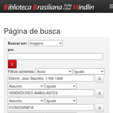
Skip
navigation
Página de busca
Buscar em:
por
Filtros correntes: