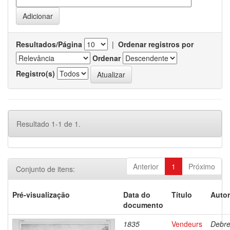
Resultados/Página
|
Ordenar registros por
Ordenar
Registro(s)
Resultado 1-1 de 1.
Anterior
1
Próximo
Conjunto de itens:
Pré-visualização
Data do
Título
Autor
documento
1835
Vendeurs
Debre