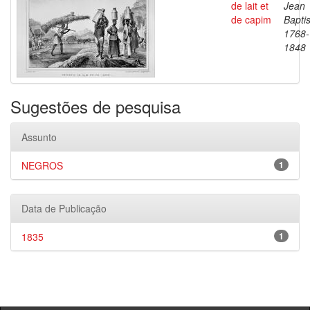
de lait et
Jean
de capim
Baptis
1768-
1848
Sugestões de pesquisa
Assunto
NEGROS
1
Data de Publicação
1835
1