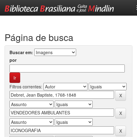
Skip
navigation
Página de busca
Buscar em:
por
Filtros correntes: