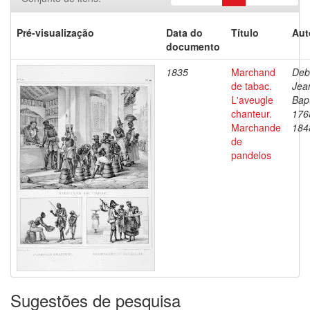
Pré-visualização
Data do
Título
Aut
documento
1835
Marchand
Deb
de tabac.
Jea
L'aveugle
Bapt
chanteur.
176
Marchande
184
de
pandelos
Sugestões de pesquisa