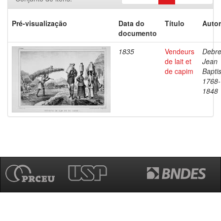
Pré-visualização
Data do
Título
Autor
documento
1835
Vendeurs
Debre
de lait et
Jean
de capim
Baptis
1768-
1848