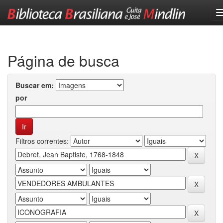
Skip
navigation
Página de busca
Buscar em:
por
Filtros correntes: