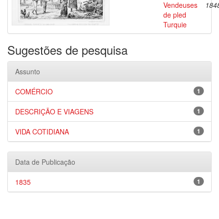
Vendeuses
184
de pled
Turquie
Sugestões de pesquisa
Assunto
COMÉRCIO
1
DESCRIÇÃO E VIAGENS
1
VIDA COTIDIANA
1
Data de Publicação
1835
1