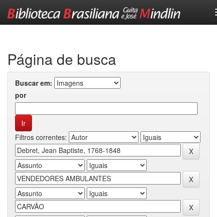
Skip
navigation
Página de busca
Buscar em:
por
Filtros correntes: