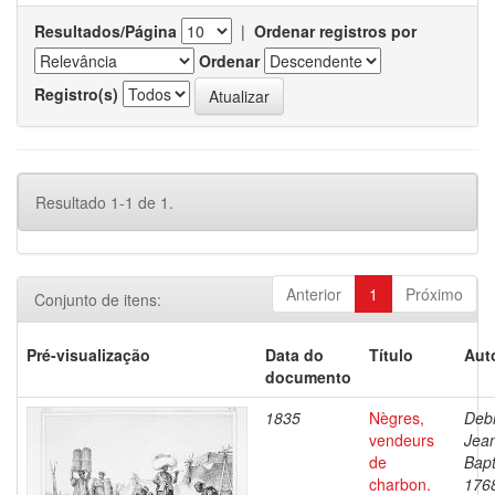
Resultados/Página
|
Ordenar registros por
Ordenar
Registro(s)
Resultado 1-1 de 1.
Anterior
1
Próximo
Conjunto de itens:
Pré-visualização
Data do
Título
Aut
documento
1835
Nègres,
Debr
vendeurs
Jea
de
Bapt
charbon.
176