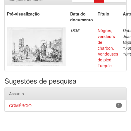
Pré-visualização
Data do
Título
Aut
documento
1835
Nègres,
Debr
vendeurs
Jea
de
Bapt
charbon.
176
Vendeuses
184
de pled
Turquie
Sugestões de pesquisa
Assunto
COMÉRCIO
1