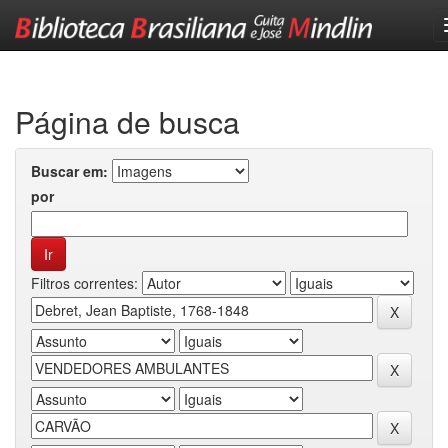
Skip
navigation
Página de busca
Buscar em:
por
Filtros correntes: