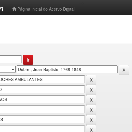
-->
Página inicial do Acervo Digital