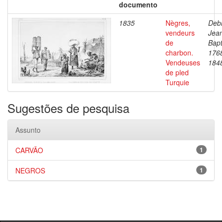
documento
1835
Nègres,
Debr
vendeurs
Jea
de
Bapt
charbon.
176
Vendeuses
184
de pled
Turquie
Sugestões de pesquisa
Assunto
CARVÃO
1
NEGROS
1