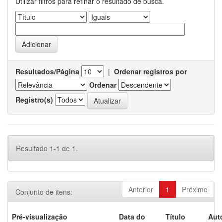
Utilizar filtros para refinar o resultado de busca.
Resultados/Página
|
Ordenar registros por
Ordenar
Registro(s)
Resultado 1-1 de 1.
Anterior
1
Próximo
Conjunto de itens:
Pré-visualização
Data do
Título
Aut