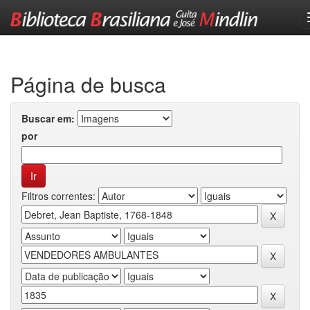
Skip
navigation
Página de busca
Buscar em:
por
Filtros correntes: