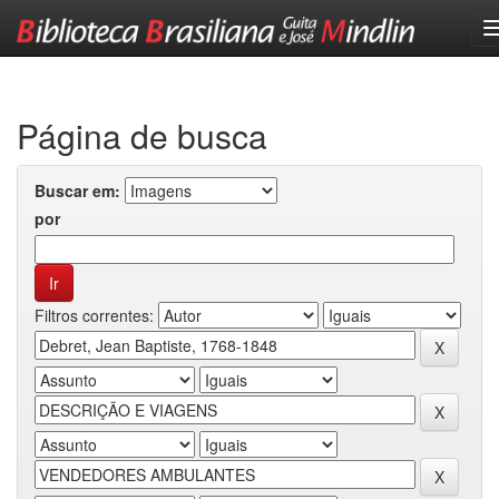
Skip
navigation
Página de busca
Buscar em:
por
Filtros correntes: