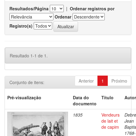
Resultados/Página
|
Ordenar registros por
Ordenar
Registro(s)
Resultado 1-1 de 1.
Anterior
1
Próximo
Conjunto de itens:
Pré-visualização
Data do
Título
Autor
documento
1835
Vendeurs
Debre
de lait et
Jean
de capim
Baptis
1768-