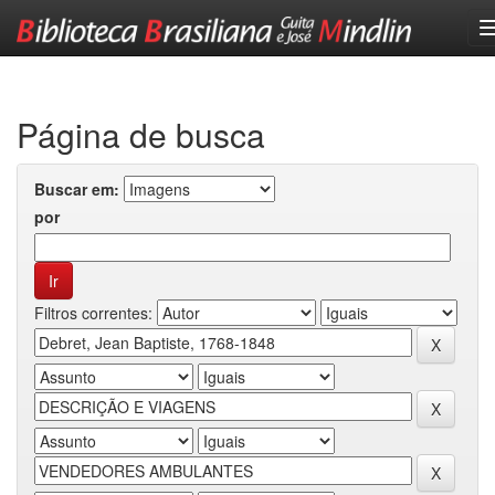
Skip
navigation
Página de busca
Buscar em:
por
Filtros correntes: