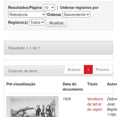
Resultados/Página
|
Ordenar registros por
Ordenar
Registro(s)
Resultado 1-1 de 1.
Anterior
1
Próximo
Conjunto de itens:
Pré-visualização
Data do
Título
Autor
documento
1835
Vendeurs
Debre
de lait et
Jean
de capim
Baptis
1768-