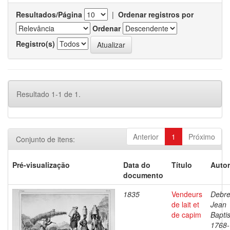
Resultados/Página
|
Ordenar registros por
Ordenar
Registro(s)
Resultado 1-1 de 1.
Anterior
1
Próximo
Conjunto de itens:
Pré-visualização
Data do
Título
Autor
documento
1835
Vendeurs
Debre
de lait et
Jean
de capim
Baptis
1768-