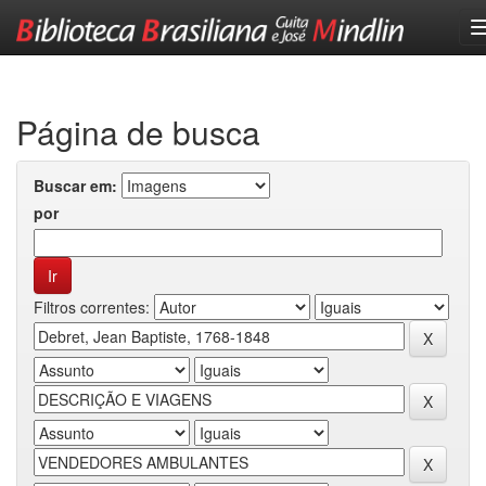
Skip
navigation
Página de busca
Buscar em:
por
Filtros correntes: