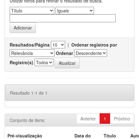
Utilizar filtros para refinar o resultado de busca.
Resultados/Página
|
Ordenar registros por
Ordenar
Registro(s)
Resultado 1-1 de 1.
Anterior
1
Próximo
Conjunto de itens:
Pré-visualização
Data do
Título
Aut