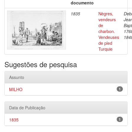
documento
1835
Nègres,
Debr
vendeurs
Jea
de
Bapt
charbon.
176
Vendeuses
184
de pled
Turquie
Sugestões de pesquisa
Assunto
MILHO
1
Data de Publicação
1835
1