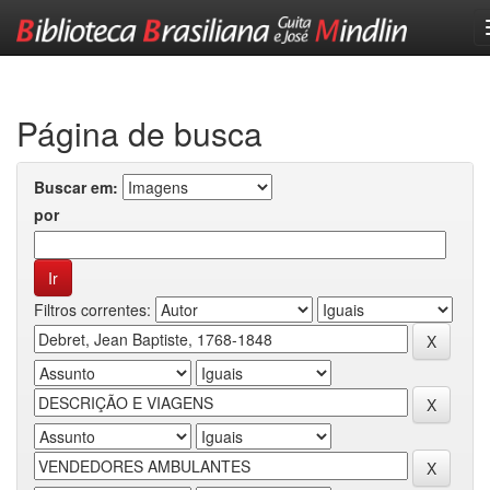
Skip
navigation
Página de busca
Buscar em:
por
Filtros correntes: