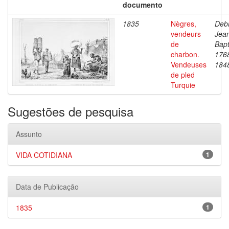
documento
1835
Nègres,
Debr
vendeurs
Jea
de
Bapt
charbon.
176
Vendeuses
184
de pled
Turquie
Sugestões de pesquisa
Assunto
VIDA COTIDIANA
1
Data de Publicação
1835
1