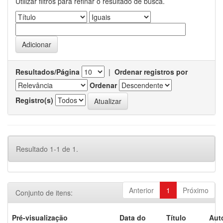
Utilizar filtros para refinar o resultado de busca.
Resultados/Página
|
Ordenar registros por
Ordenar
Registro(s)
Resultado 1-1 de 1.
Anterior
1
Próximo
Conjunto de itens:
Pré-visualização
Data do
Título
Aut