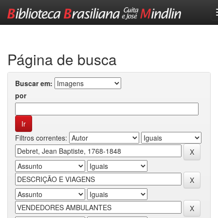
Skip
navigation
Página de busca
Buscar em:
por
Filtros correntes: