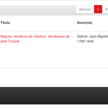
Anterior
1
P
Título
Autor(es)
Nègres, vendeurs de charbon. Vendeuses de
Debret, Jean Baptist
pled Turquie
1768-1848