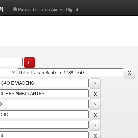
-->
Página inicial do Acervo Digital