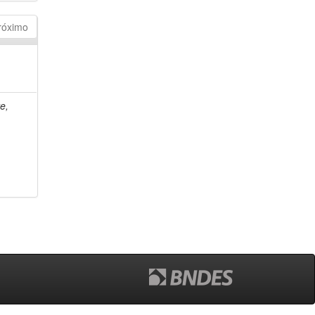
róximo
e,