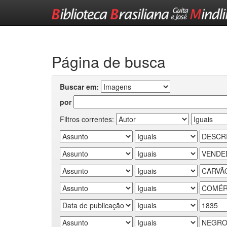
Skip
navigation
Página de busca
Buscar em:
por
Filtros correntes: