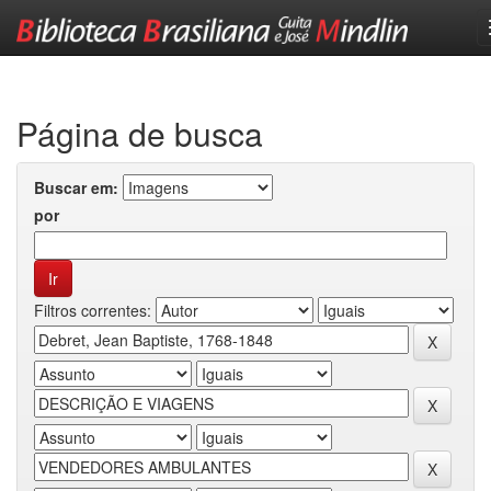
Skip
navigation
Página de busca
Buscar em:
por
Filtros correntes: