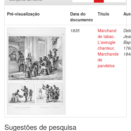
Pré-visualização
Data do
Título
Aut
documento
1835
Marchand
Deb
de tabac.
Jea
L'aveugle
Bapt
chanteur.
176
Marchande
184
de
pandelos
Sugestões de pesquisa