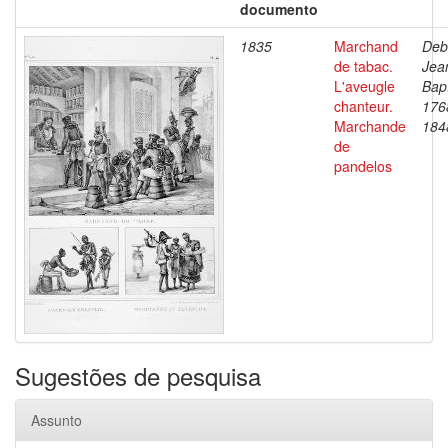
documento
1835
Marchand
Deb
de tabac.
Jea
L'aveugle
Bapt
chanteur.
176
Marchande
184
de
pandelos
Sugestões de pesquisa
Assunto