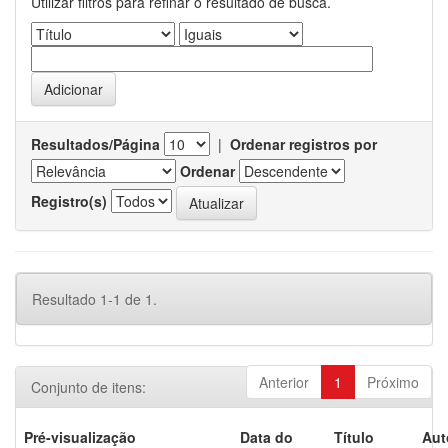
Utilizar filtros para refinar o resultado de busca.
Resultados/Página
|
Ordenar registros por
Ordenar
Registro(s)
Resultado 1-1 de 1.
Anterior
1
Próximo
Conjunto de itens:
Pré-visualização
Data do
Título
Aut