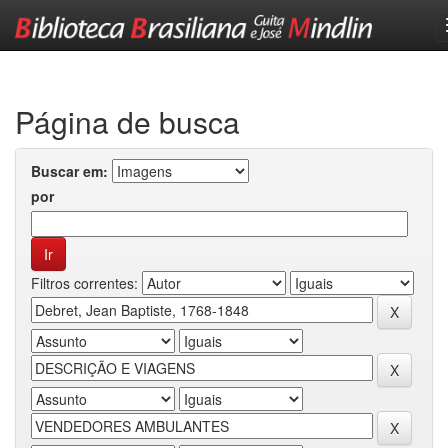
Skip
navigation
Página de busca
Buscar em:
por
Filtros correntes: