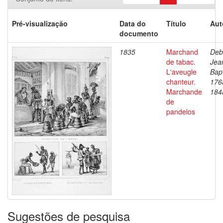
Pré-visualização
Data do
Título
Aut
documento
1835
Marchand
Deb
de tabac.
Jea
L'aveugle
Bapt
chanteur.
176
Marchande
184
de
pandelos
Sugestões de pesquisa