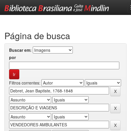
Skip
navigation
Página de busca
Buscar em:
por
Filtros correntes: