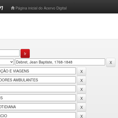
-->
Página inicial do Acervo Digital