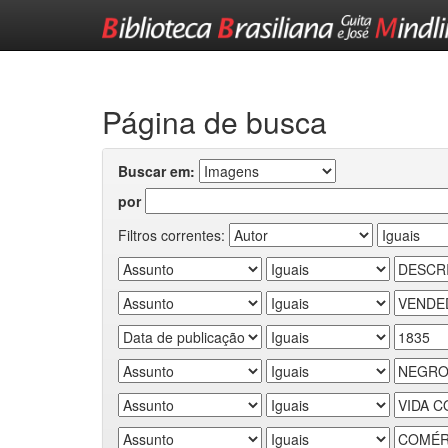
Skip
navigation
Página de busca
Buscar em:
por
Filtros correntes: