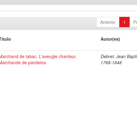
Anterior
1
P
Título
Autor(es)
Marchand de tabac. L'aveugle chanteur.
Debret, Jean Bapti
Marchande de pandelos
1768-1848