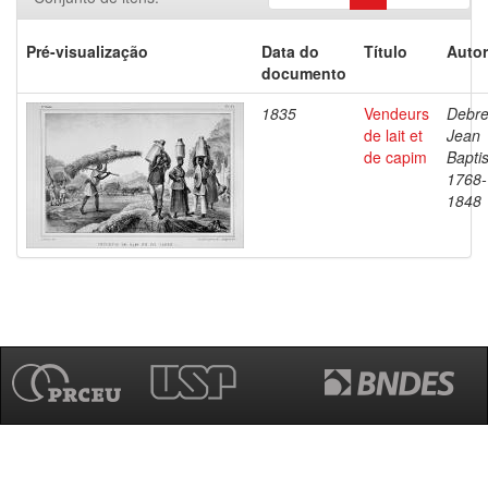
Pré-visualização
Data do
Título
Autor
documento
1835
Vendeurs
Debre
de lait et
Jean
de capim
Baptis
1768-
1848