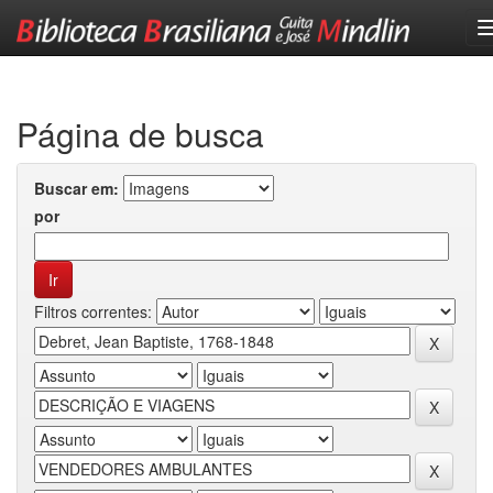
Skip
navigation
Página de busca
Buscar em:
por
Filtros correntes: