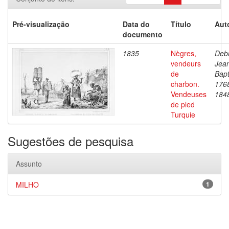
Pré-visualização
Data do
Título
Aut
documento
1835
Nègres,
Debr
vendeurs
Jea
de
Bapt
charbon.
176
Vendeuses
184
de pled
Turquie
Sugestões de pesquisa
Assunto
MILHO
1