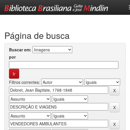
Skip
navigation
Página de busca
Buscar em:
por
Filtros correntes: