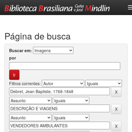
Skip
navigation
Página de busca
Buscar em:
por
Filtros correntes: