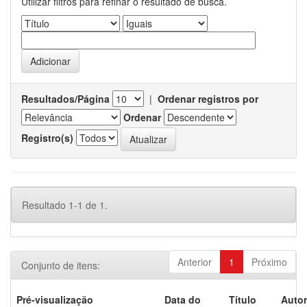
Utilizar filtros para refinar o resultado de busca.
Resultados/Página
|
Ordenar registros por
Ordenar
Registro(s)
Resultado 1-1 de 1.
Anterior
1
Próximo
Conjunto de itens:
Pré-visualização
Data do
Título
Autor