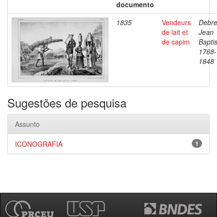
documento
1835
Vendeurs
Debre
de lait et
Jean
de capim
Baptis
1768-
1848
Sugestões de pesquisa
Assunto
ICONOGRAFIA
1