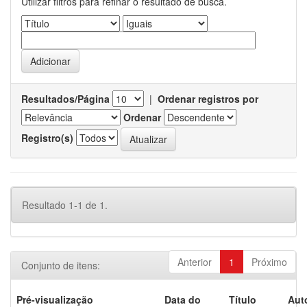
Utilizar filtros para refinar o resultado de busca.
Resultados/Página
|
Ordenar registros por
Ordenar
Registro(s)
Resultado 1-1 de 1.
Anterior
1
Próximo
Conjunto de itens:
Pré-visualização
Data do
Título
Aut