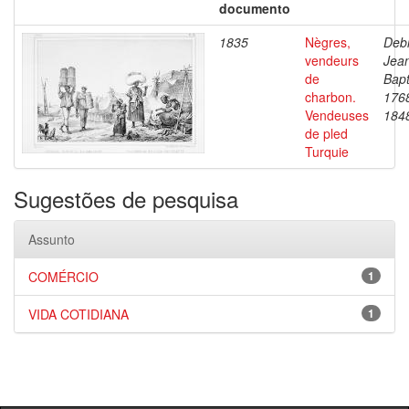
documento
1835
Nègres,
Debr
vendeurs
Jea
de
Bapt
charbon.
176
Vendeuses
184
de pled
Turquie
Sugestões de pesquisa
Assunto
COMÉRCIO
1
VIDA COTIDIANA
1