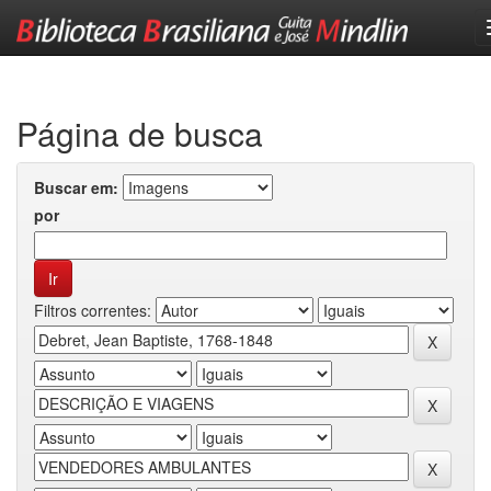
Skip
navigation
Página de busca
Buscar em:
por
Filtros correntes: