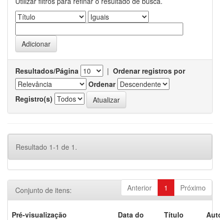
Utilizar filtros para refinar o resultado de busca.
Resultados/Página
|
Ordenar registros por
Ordenar
Registro(s)
Resultado 1-1 de 1.
Anterior
1
Próximo
Conjunto de itens:
Pré-visualização
Data do
Título
Aut