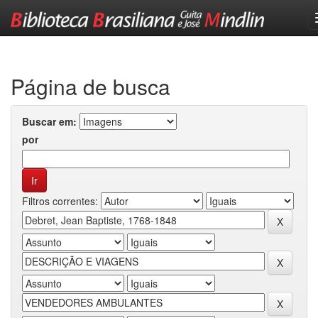
Skip
navigation
Página de busca
Buscar em:
por
Filtros correntes: