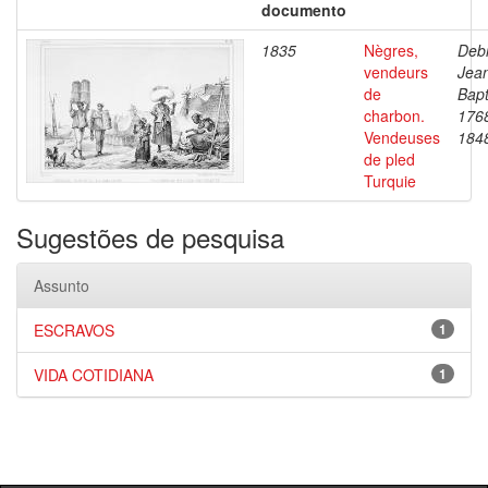
documento
1835
Nègres,
Debr
vendeurs
Jea
de
Bapt
charbon.
176
Vendeuses
184
de pled
Turquie
Sugestões de pesquisa
Assunto
ESCRAVOS
1
VIDA COTIDIANA
1