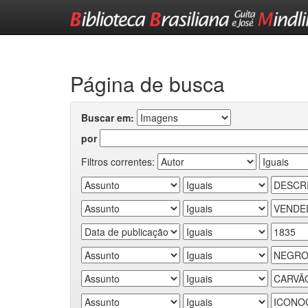
Skip
navigation
Página de busca
Buscar em:
por
Filtros correntes: