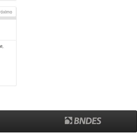
róximo
e,