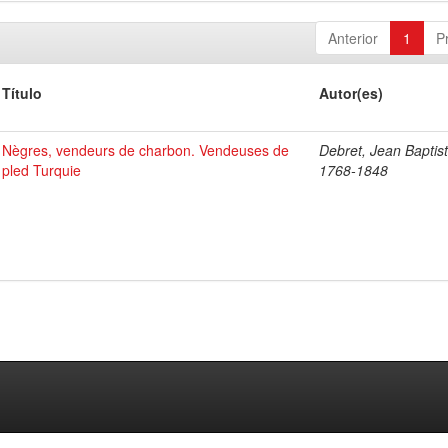
Anterior
1
P
Título
Autor(es)
Nègres, vendeurs de charbon. Vendeuses de
Debret, Jean Baptist
pled Turquie
1768-1848