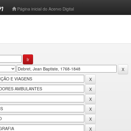
-->
Página inicial do Acervo Digital