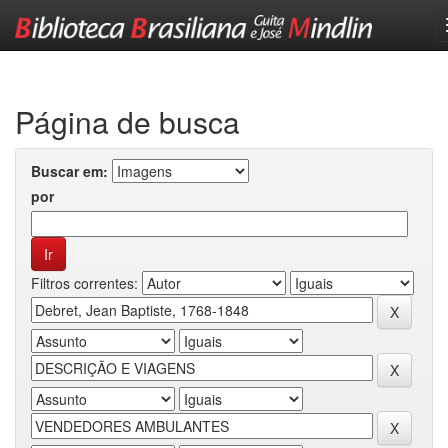
Skip
navigation
Página de busca
Buscar em:
por
Filtros correntes: