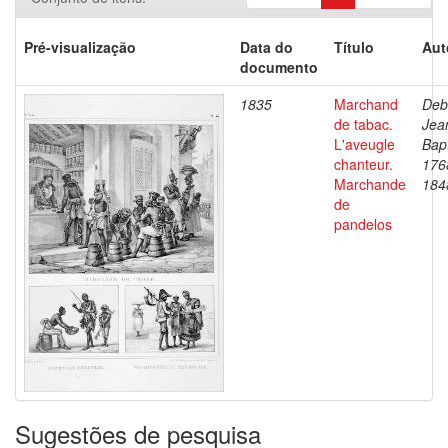
Pré-visualização
Data do
Título
Aut
documento
1835
Marchand
Deb
de tabac.
Jea
L'aveugle
Bapt
chanteur.
176
Marchande
184
de
pandelos
Sugestões de pesquisa