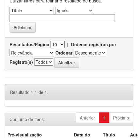
Utilizar filtros para refinar o resultado de busca.
Resultados/Página
|
Ordenar registros por
Ordenar
Registro(s)
Resultado 1-1 de 1.
Anterior
1
Próximo
Conjunto de itens:
Pré-visualização
Data do
Título
Aut