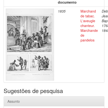
documento
1835
Marchand
Deb
de tabac.
Jea
L'aveugle
Bapt
chanteur.
176
Marchande
184
de
pandelos
Sugestões de pesquisa
Assunto