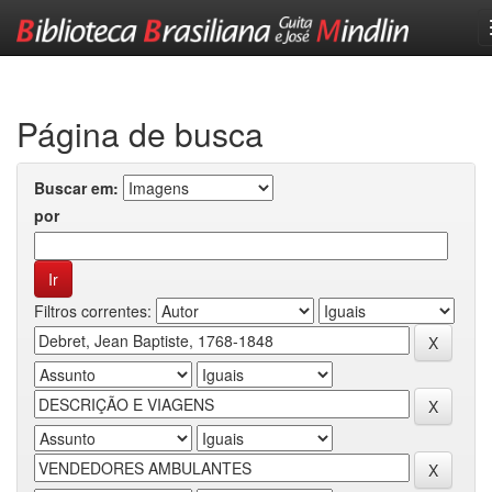
Skip
navigation
Página de busca
Buscar em:
por
Filtros correntes: