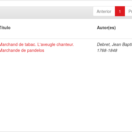
Anterior
1
P
Título
Autor(es)
Marchand de tabac. L'aveugle chanteur.
Debret, Jean Bapti
Marchande de pandelos
1768-1848