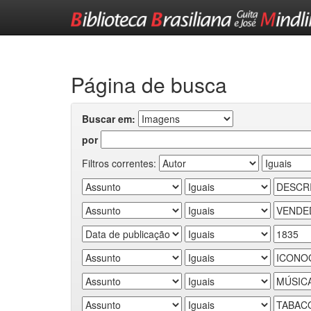
Skip
navigation
Página de busca
Buscar em:
por
Filtros correntes: