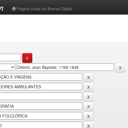
-->
Página inicial do Acervo Digital