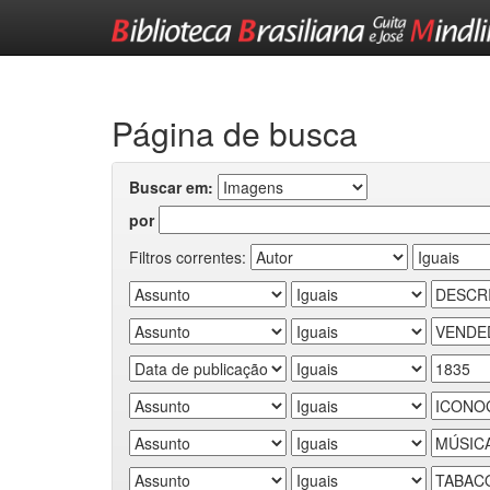
Skip
navigation
Página de busca
Buscar em:
por
Filtros correntes: