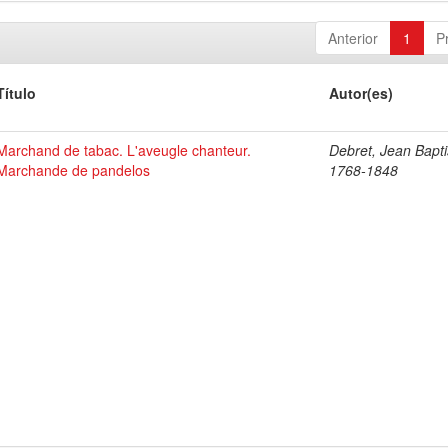
Anterior
1
P
Título
Autor(es)
Marchand de tabac. L'aveugle chanteur.
Debret, Jean Bapti
Marchande de pandelos
1768-1848