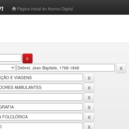
-->
Página inicial do Acervo Digital