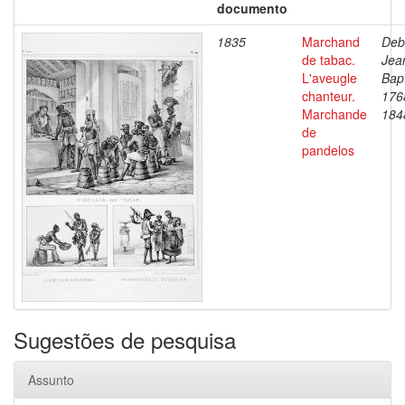
documento
1835
Marchand
Deb
de tabac.
Jea
L'aveugle
Bapt
chanteur.
176
Marchande
184
de
pandelos
Sugestões de pesquisa
Assunto