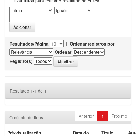
Utilizar filtros para refinar o resultado de busca.
Resultados/Página
|
Ordenar registros por
Ordenar
Registro(s)
Resultado 1-1 de 1.
Anterior
1
Próximo
Conjunto de itens:
Pré-visualização
Data do
Título
Aut