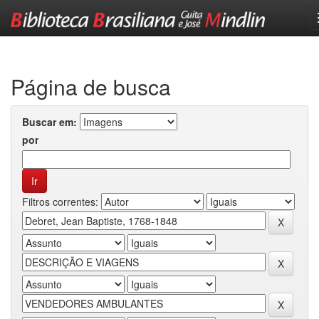
Skip
navigation
Página de busca
Buscar em:
por
Filtros correntes: