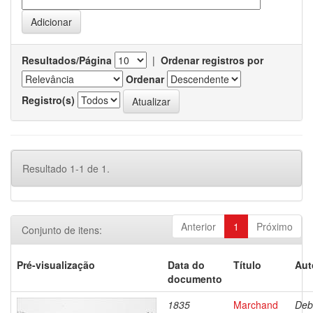
Resultados/Página
|
Ordenar registros por
Ordenar
Registro(s)
Resultado 1-1 de 1.
Anterior
1
Próximo
Conjunto de itens:
Pré-visualização
Data do
Título
Aut
documento
1835
Marchand
Deb