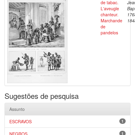
de tabac.
Jea
L'aveugle
Bapt
chanteur.
176
Marchande
184
de
pandelos
Sugestões de pesquisa
Assunto
ESCRAVOS
1
NEGROS
1