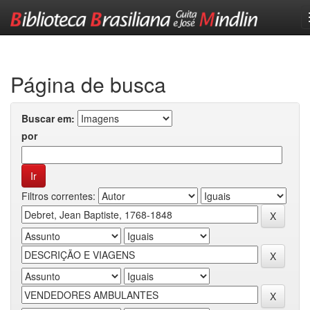
Skip
navigation
Página de busca
Buscar em:
por
Filtros correntes: