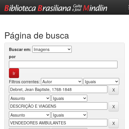
Skip
navigation
Página de busca
Buscar em:
por
Filtros correntes: