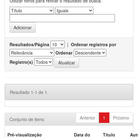
Utilizar filtros para refinar o resultado de busca.
Resultados/Página
|
Ordenar registros por
Ordenar
Registro(s)
Resultado 1-1 de 1.
Anterior
1
Próximo
Conjunto de itens:
Pré-visualização
Data do
Título
Aut