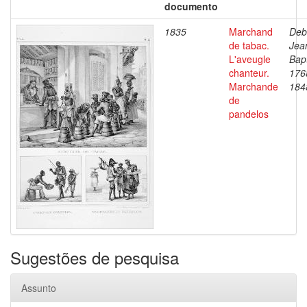
documento
1835
Marchand
Deb
de tabac.
Jea
L'aveugle
Bapt
chanteur.
176
Marchande
184
de
pandelos
Sugestões de pesquisa
Assunto