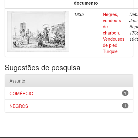
documento
1835
Nègres,
Debr
vendeurs
Jea
de
Bapt
charbon.
176
Vendeuses
184
de pled
Turquie
Sugestões de pesquisa
Assunto
COMÉRCIO
1
NEGROS
1