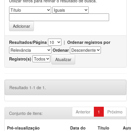
Utilizar filtros para refinar o resultado de busca.
Resultados/Página
|
Ordenar registros por
Ordenar
Registro(s)
Resultado 1-1 de 1.
Anterior
1
Próximo
Conjunto de itens:
Pré-visualização
Data do
Título
Aut