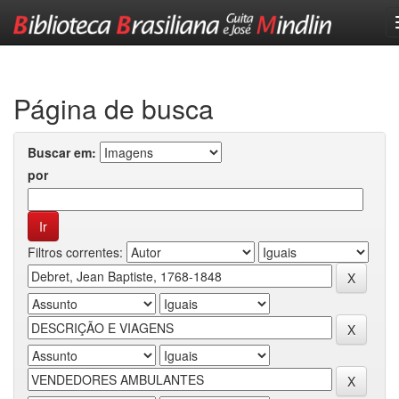
Skip
navigation
Página de busca
Buscar em:
por
Filtros correntes: