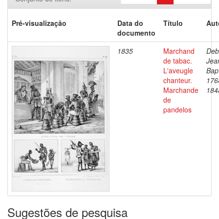
Pré-visualização
Data do
Título
Aut
documento
1835
Marchand
Deb
de tabac.
Jea
L'aveugle
Bapt
chanteur.
176
Marchande
184
de
pandelos
Sugestões de pesquisa