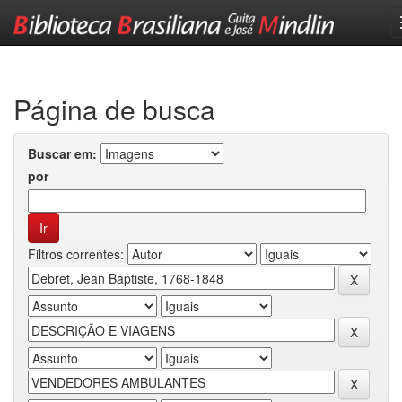
Skip
navigation
Página de busca
Buscar em:
por
Filtros correntes: