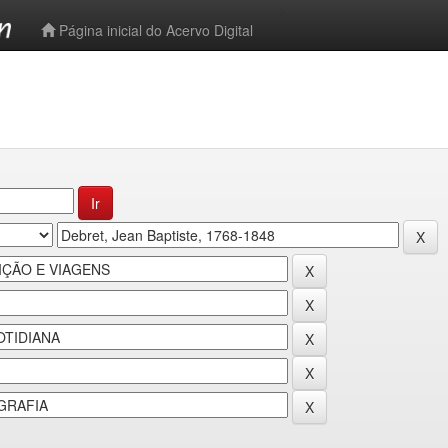
-->
Página inicial do Acervo Digital