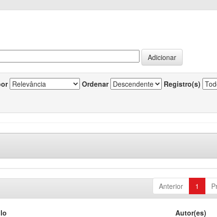
por
Ordenar
Registro(s)
Anterior
1
P
ulo
Autor(es)