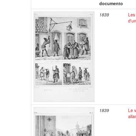
documento
1839
Les
d'u
1839
Le 
alla