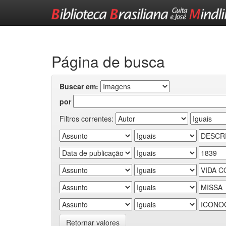
Skip
navigation
Página de busca
Buscar em:
por
Filtros correntes:
Retornar valores