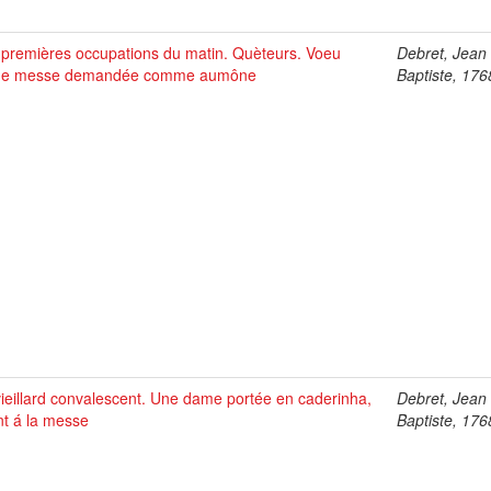
 premières occupations du matin. Quèteurs. Voeu
Debret, Jean
ne messe demandée comme aumône
Baptiste, 17
vieillard convalescent. Une dame portée en caderinha,
Debret, Jean
nt á la messe
Baptiste, 17