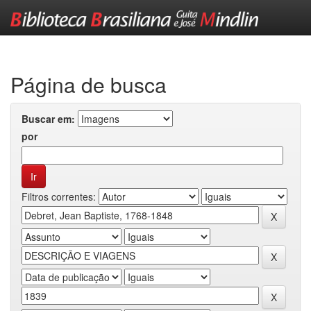
Skip
navigation
Página de busca
Buscar em:
por
Filtros correntes: