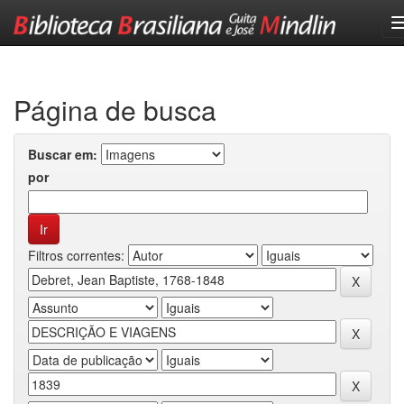
Skip
navigation
Página de busca
Buscar em:
por
Filtros correntes: