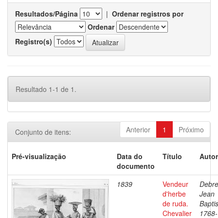
Resultados/Página
|
Ordenar registros por
Ordenar
Registro(s)
Resultado 1-1 de 1.
Anterior
1
Próximo
Conjunto de itens:
Pré-visualização
Data do
Título
Autor
documento
1839
Vendeur
Debre
d'herbe
Jean
de ruda.
Baptis
Chevalier
1768-