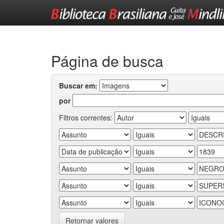
Skip
navigation
Página de busca
Buscar em:
por
Filtros correntes:
Retornar valores