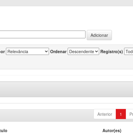
por
Ordenar
Registro(s)
Anterior
1
P
tulo
Autor(es)