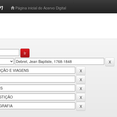
-->
Página inicial do Acervo Digital