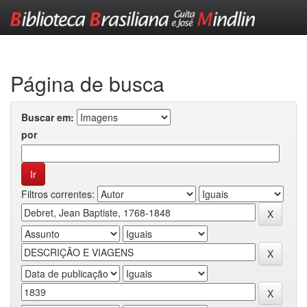
Skip
navigation
Página de busca
Buscar em:
por
Filtros correntes: