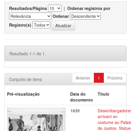
Resultados/Página
|
Ordenar registros por
Ordenar
Registro(s)
Resultado 1-1 de 1.
Anterior
1
Próximo
Conjunto de itens:
Pré-visualização
Data do
Título
documento
1839
Desembargadore
arrivant en
costume au Palai
de Justice. Statue