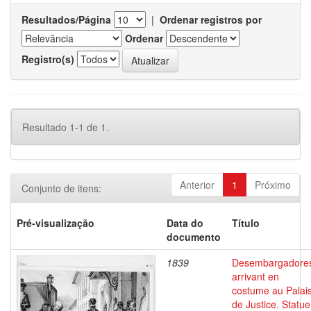
Resultados/Página
|
Ordenar registros por
Ordenar
Registro(s)
Resultado 1-1 de 1.
Anterior
1
Próximo
Conjunto de itens:
Pré-visualização
Data do
Título
documento
1839
Desembargadore
arrivant en
costume au Palai
de Justice. Statue