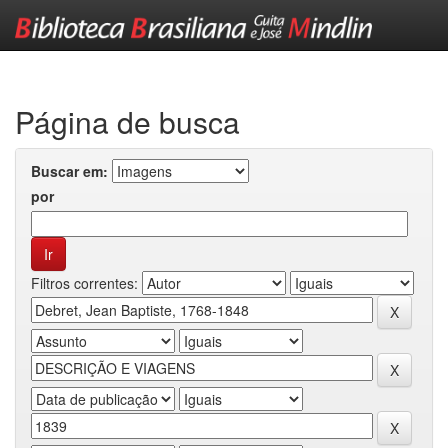
Skip
navigation
Página de busca
Buscar em:
por
Filtros correntes: