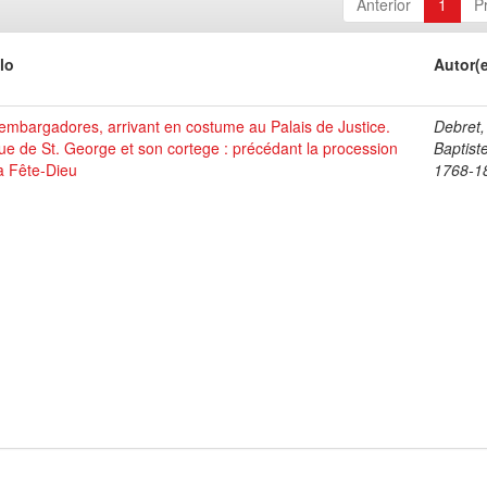
Anterior
1
P
lo
Autor(
mbargadores, arrivant en costume au Palais de Justice.
Debret,
ue de St. George et son cortege : précédant la procession
Baptist
a Fête-Dieu
1768-1