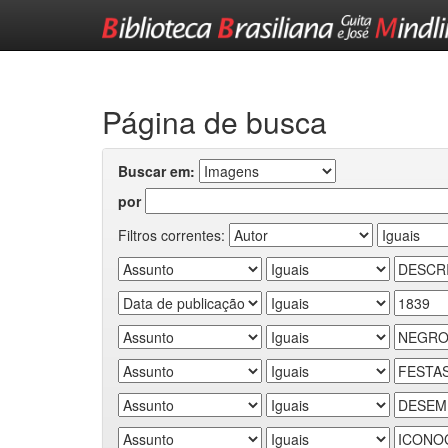
Skip
navigation
Página de busca
Buscar em:
por
Filtros correntes: