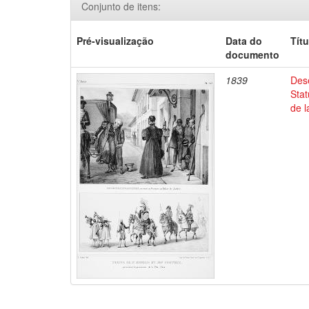
Conjunto de itens:
Pré-visualização
Data do
Títu
documento
1839
Dese
Stat
de l