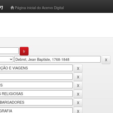
-->
Página inicial do Acervo Digital