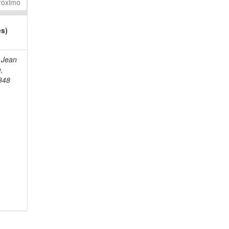
róximo
es)
 Jean
e,
848