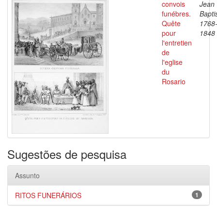
convois
Jean
funébres.
Bapti
Quête
1768
pour
1848
l'entretien
de
l'eglise
du
Rosario
Sugestões de pesquisa
Assunto
RITOS FUNERÁRIOS
1