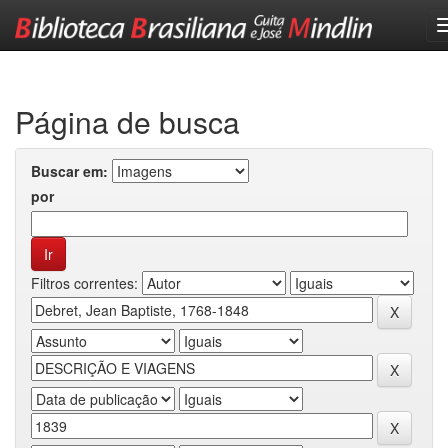
Skip
navigation
Página de busca
Buscar em:
por
Filtros correntes: