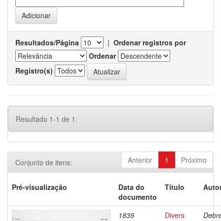
Resultados/Página
|
Ordenar registros por
Ordenar
Registro(s)
Resultado 1-1 de 1.
Anterior
1
Próximo
Conjunto de itens:
Pré-visualização
Data do
Título
Autor
documento
1839
Divers
Debre