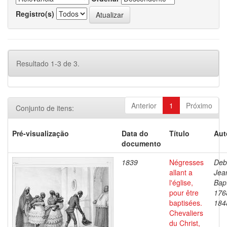
Registro(s)
Resultado 1-3 de 3.
Anterior
1
Próximo
Conjunto de itens:
Pré-visualização
Data do
Título
Aut
documento
1839
Négresses
Deb
allant a
Jea
l'église,
Bapt
pour être
176
baptisées.
184
Chevaliers
du Christ,