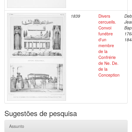
1839
Divers
Deb
cercueils.
Jea
Convoi
Bapt
funébre
176
d'un
184
membre
de la
Confrérie
de Ne. De.
de la
Conception
Sugestões de pesquisa
Assunto