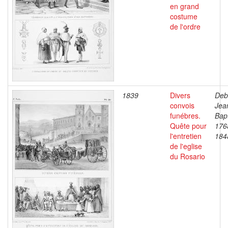
en grand
costume
de l'ordre
1839
Divers
Deb
convois
Jea
funébres.
Bapt
Quête pour
176
l'entretien
184
de l'eglise
du Rosario