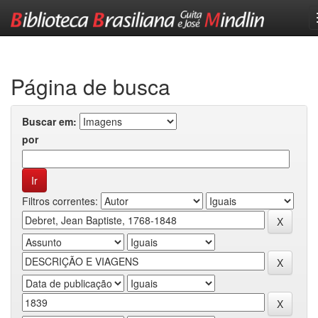
Skip
navigation
Página de busca
Buscar em:
por
Filtros correntes: