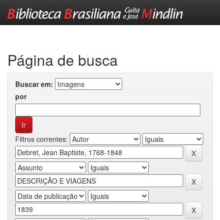
Skip
navigation
Página de busca
Buscar em:
por
Filtros correntes: