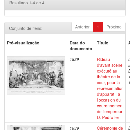
Resultado 1-4 de 4.
Anterior
1
Próximo
Conjunto de itens:
Pré-visualização
Data do
Título
documento
1839
Rideau
d'avant scéne
exécuté au
théatre de la
cour, pour la
représentation
d'apparat : a
l'occasion du
couronnement
de l'empereur
D. Pedro Ier
1839
Cérémonie de