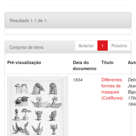
Resultado 1-1 de 1.
Anterior
1
Próximo
Conjunto de itens:
Pré-visualização
Data do
Título
Aut
documento
1834
Différentes
Debr
formes de
Jea
masques
Bapt
(Coëffures)
176
184