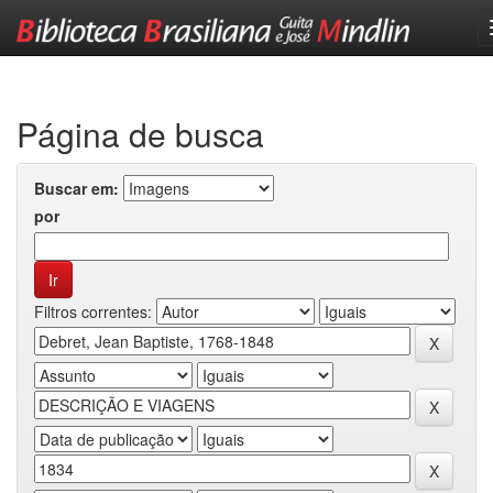
Skip
navigation
Página de busca
Buscar em:
por
Filtros correntes: