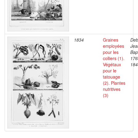
1834
Graines
Deb
employées
Jea
pour les
Bapt
colliers (1).
176
Végétaux
184
pour le
tatouage
(2). Plantes
nutritives
(3)