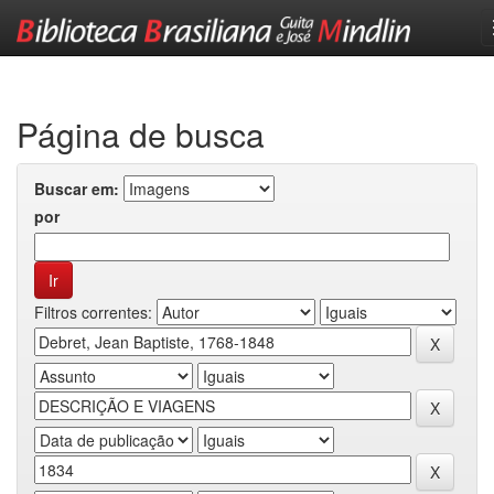
Skip
navigation
Página de busca
Buscar em:
por
Filtros correntes: