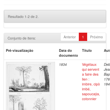
Resultado 1-2 de 2.
Anterior
1
Próximo
Conjunto de itens:
Pré-visualização
Data do
Título
Aut
documento
1834
Végétaux
Deb
qui servent
Jea
a faire des
Bapt
lien :
176
imbire, cipò
184
imbé,
sapoucaÿa,
cotonnier