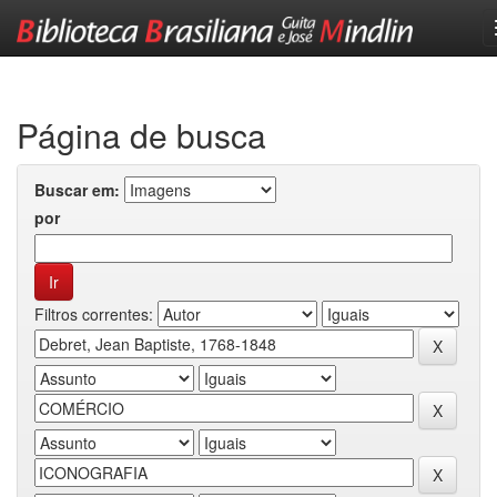
Skip
navigation
Página de busca
Buscar em:
por
Filtros correntes: