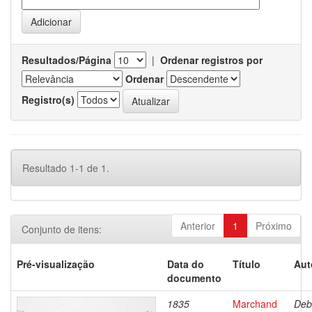
Resultados/Página
|
Ordenar registros por
Ordenar
Registro(s)
Resultado 1-1 de 1.
Anterior
1
Próximo
Conjunto de itens:
Pré-visualização
Data do
Título
Aut
documento
1835
Marchand
Deb