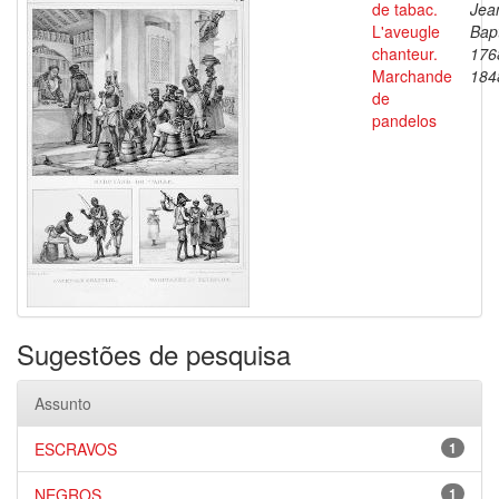
de tabac.
Jea
L'aveugle
Bapt
chanteur.
176
Marchande
184
de
pandelos
Sugestões de pesquisa
Assunto
ESCRAVOS
1
NEGROS
1