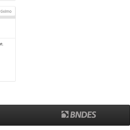
róximo
e,