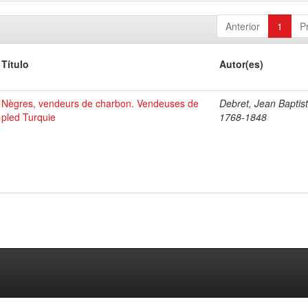
Anterior
1
P
Título
Autor(es)
Nègres, vendeurs de charbon. Vendeuses de
Debret, Jean Baptist
pled Turquie
1768-1848