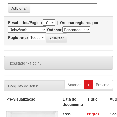
Resultados/Página
|
Ordenar registros por
Ordenar
Registro(s)
Resultado 1-1 de 1.
Anterior
1
Próximo
Conjunto de itens:
Pré-visualização
Data do
Título
Aut
documento
1835
Nègres,
Debr