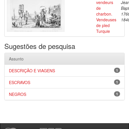
vendeurs
Jea
de
Bapt
charbon.
176
Vendeuses
184
de pled
Turquie
Sugestões de pesquisa
Assunto
DESCRIÇÃO E VIAGENS
1
ESCRAVOS
1
NEGROS
1