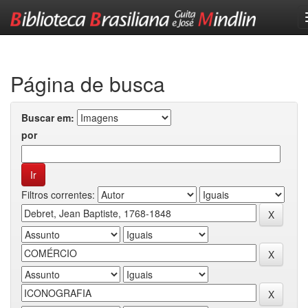
Skip
navigation
Página de busca
Buscar em:
por
Filtros correntes: